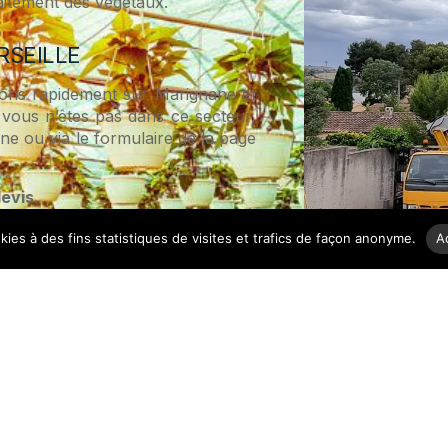
traitement des végétaux.
RSEILLE
nons rapidement sur Marignane et
 vous n’êtes pas dans ce secteur,
ne ou via le formulaire de la page
devis
.
okies à des fins statistiques de visites et trafics de façon anonyme.
A
ETÊTAGE D
BC Entreprise 
ue étapes :
paysagisme
. Nous
que les pins, muri
Etêtage d’arbre et
taille des palmiers